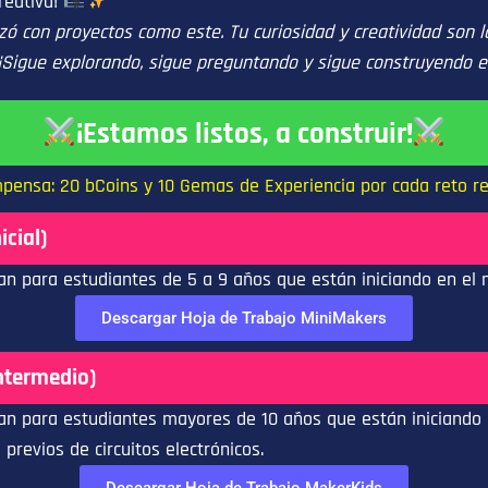
reativa!
ó con proyectos como este. Tu curiosidad y creatividad son
 ¡Sigue explorando, sigue preguntando y sigue construyendo el
¡Estamos listos, a construir!
pensa: 20 bCoins y 10 Gemas de Experiencia por cada reto re
icial)
n para estudiantes de 5 a 9 años que están iniciando en el m
Descargar Hoja de Trabajo MiniMakers
ntermedio)
n para estudiantes mayores de 10 años que están iniciando 
revios de circuitos electrónicos.
Descargar Hoja de Trabajo MakerKids