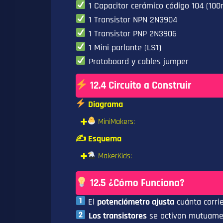
1 Capacitor cerámico código 104 (100
1 Transistor NPN 2N3904
1 Transistor PNP 2N3906
1 Mini parlante (LS1)
Protoboard y cables jumper
12.4 Circuito a Construir
Diagrama
MiniMakers:
✍️ Esquema
MakerKids:
12.5 ¿Cómo Funciona?
El
potenciómetro ajusta
cuánta corrie
Los transistores
se activan mutuamen