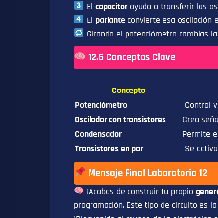
El
capacitor
ayuda a transferir las osc
El
parlante
convierte esa oscilación 
Girando el potenciómetro cambias la v
12.6 Conceptos Clave
Concepto
Potenciómetro
Control va
Oscilador con transistores
Crea seña
Condensador
Permite e
Transistores en par
Se activa
Mensaje Final Laboratorio 12
¡Acabas de construir tu propio
gener
programación. Este tipo de circuito es l